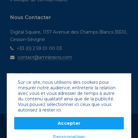
Nous Contacter
Digital Square, 1137 Avenue des Champs Blancs 35510,
Cesson-Sévigné
+33 (0) 2 59 01 00 03
contact@amnbrains.com
Nous suivre
Sur ce site, nous utilisons des cookies pour
mesurer notre audience, entretenir la relation
avec vous et vous adresser de temps à autre
du contenu qualitatif ainsi que de la publicité.
Vous pouvez sélectionner ici ceux que vous
autorisez à rester ici.
Accepter
© Copyright 2023 - Tous Droits Réservés - Amn Brains.
Personnaliser